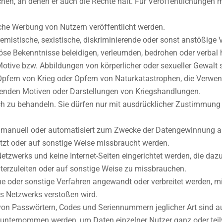
ichen, an denen er auch die Rechte hält. Für Veröffentlichungen m
sche Werbung von Nutzern veröffentlicht werden.
tremistische, sexistische, diskriminierende oder sonst anstößige 
öse Bekenntnisse beleidigen, verleumden, bedrohen oder verbal h
ive bzw. Abbildungen von körperlicher oder sexueller Gewalt si
pfern von Krieg oder Opfern von Naturkatastrophen, die Verw
henden Motiven oder Darstellungen von Kriegshandlungen.
ch zu behandeln. Sie dürfen nur mit ausdrücklicher Zustimmung
manuell oder automatisiert zum Zwecke der Datengewinnung ausg
nutzt oder auf sonstige Weise missbraucht werden.
Netzwerks und keine Internet-Seiten eingerichtet werden, die da
eiterzuleiten oder auf sonstige Weise zu missbrauchen.
me oder sonstige Verfahren angewandt oder verbreitet werden, m
s Netzwerks verstoßen wird.
n Passwörtern, Codes und Seriennummern jeglicher Art sind auf 
e unternommen werden, um Daten einzelner Nutzer ganz oder tei