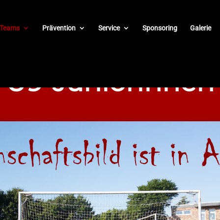
Teams
Prävention
Service
Sponsoring
Galerie
U9-Juniorinnen