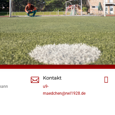
Kontakt


mann
u9-
maedchen@rwl1928.de