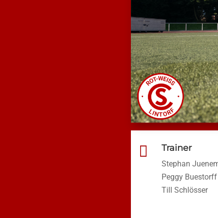

Trainer
Stephan Juene
Peggy Buestorff
Till Schlösser