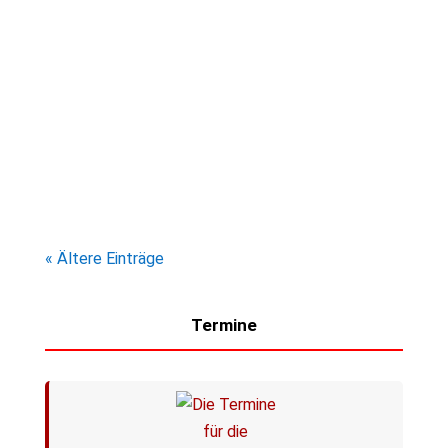
Vier Teams, vier Tage, unzählige Eindrücke:
Rot-Weiß Lintorf war mit seinen
Nachwuchsmannschaften bei der
internationalen Veluwe Trophy vertreten. Die
D1 krönte das Wochenende mit dem
Turniersieg in ihrer Altersklasse.
« Ältere Einträge
Termine