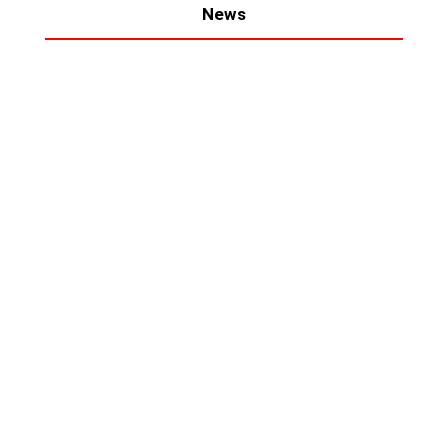
News
Sommercamps 2026: Jetzt Plätze sichern!
Die Sommerferien sind die perfekte Zeit, um
Fußball zu...