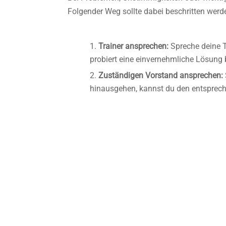
Folgender Weg sollte dabei beschritten werd
Trainer ansprechen:
Spreche deine T
probiert eine einvernehmliche Lösung 
Zuständigen Vorstand ansprechen:
hinausgehen, kannst du den entsprech
Gespräch zu führen.
G- bis E-Junioren:
Florian 
D- bis A-Junioren:
Stepha
Juniorinnen-Mannschafte
Herren-Mannschaften:
St
Damen-Mannschaft:
Phil
Geschäftsführender Vorstand:
Als l
Sollten alle Gespräche vorher zu kein