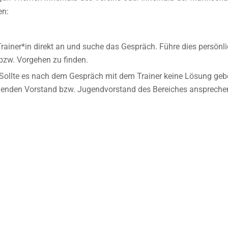
en:
rainer*in direkt an und suche das Gespräch. Führe dies persönl
bzw. Vorgehen zu finden.
Sollte es nach dem Gespräch mit dem Trainer keine Lösung ge
enden Vorstand bzw. Jugendvorstand des Bereiches ansprechen. 
Prinz
n Koch
n:
Philipp von Rüsten
ephan Koch
ipp von Rüsten
etzte Beschwerdestufe gibt es den geschäftsführenden Vorstand
em Ergebnis führen, kannst du die zuständigen Mitglieder des g