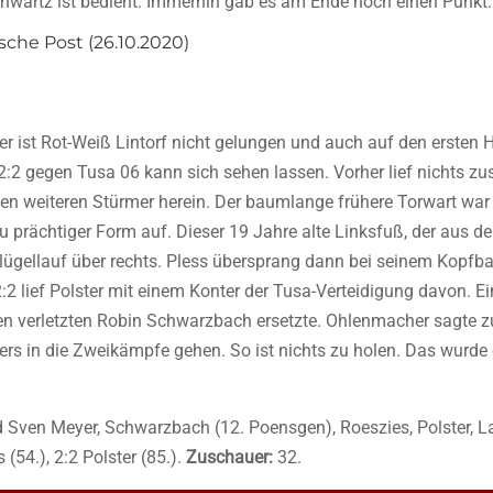
sche Post (26.10.2020)
r ist Rot-Weiß Lintorf nicht gelungen und auch auf den ersten
 2:2 gegen Tusa 06 kann sich sehen lassen. Vorher lief nichts z
n weiteren Stürmer herein. Der baumlange frühere Torwart war 
 zu prächtiger Form auf. Dieser 19 Jahre alte Linksfuß, der aus 
ügellauf über rechts. Pless übersprang dann bei seinem Kopfball
2:2 lief Polster mit einem Konter der Tusa-Verteidigung davon. Ei
en verletzten Robin Schwarzbach ersetzte. Ohlenmacher sagte zur
ers in die Zweikämpfe gehen. So ist nichts zu holen. Das wurde
Sven Meyer, Schwarzbach (12. Poensgen), Roeszies, Polster, Lan
 (54.), 2:2 Polster (85.).
Zuschauer:
32.