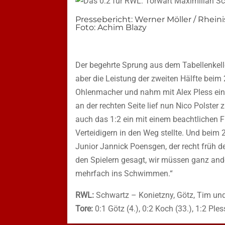
Pressebericht: Werner Möller / Rheini
Foto: Achim Blazy
Der begehrte Sprung aus dem Tabellenkelle
aber die Leistung der zweiten Hälfte beim
Ohlenmacher und nahm mit Alex Pless eine
an der rechten Seite lief nun Nico Polster
auch das 1:2 ein mit einem beachtlichen Fl
Verteidigern in den Weg stellte. Und beim 
Junior Jannick Poensgen, der recht früh d
den Spielern gesagt, wir müssen ganz and
mehrfach ins Schwimmen.“
RWL:
Schwartz – Konietzny, Götz, Tim und 
Tore:
0:1 Götz (4.), 0:2 Koch (33.), 1:2 Pless