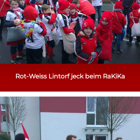
Rot-Weiss Lintorf jeck beim RaKiKa