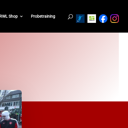
RWL Shop
Probetraining