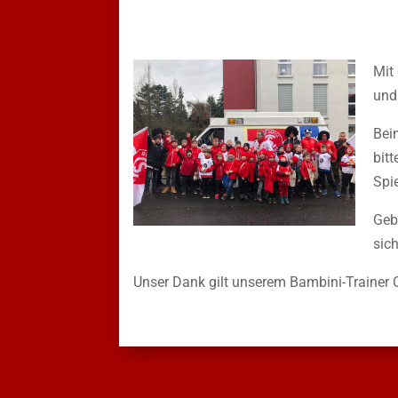
Mit
und
Bei
bit
Spie
Geb
sic
Unser Dank gilt unserem Bambini-Trainer C