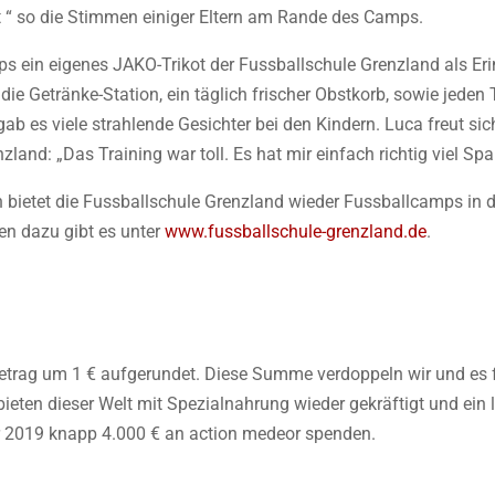
 “ so die Stimmen einiger Eltern am Rande des Camps.
ps ein eigenes JAKO-Trikot der Fussballschule Grenzland als Eri
 die Getränke-Station, ein täglich frischer Obstkorb, sowie jed
b es viele strahlende Gesichter bei den Kindern. Luca freut sic
land: „Das Training war toll. Es hat mir einfach richtig viel S
ietet die Fussballschule Grenzland wieder Fussballcamps in de
en dazu gibt es unter
www.fussballschule-grenzland.de
.
trag um 1 € aufgerundet. Diese Summe verdoppeln wir und es f
bieten dieser Welt mit Spezialnahrung wieder gekräftigt und e
r 2019 knapp 4.000 € an action medeor spenden.