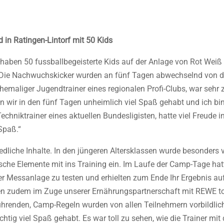
 in Ratingen-Lintorf mit 50 Kids
 haben 50 fussballbegeisterte Kids auf der Anlage von Rot Weiß
Die Nachwuchskicker wurden an fünf Tagen abwechselnd von den
ehemaliger Jugendtrainer eines regionalen Profi-Clubs, war sehr
ir in den fünf Tagen unheimlich viel Spaß gehabt und ich bin 
echniktrainer eines aktuellen Bundesligisten, hatte viel Freude i
Spaß.“
iedliche Inhalte. In den jüngeren Altersklassen wurde besonders vi
sche Elemente mit ins Training ein. Im Laufe der Camp-Tage hatte
r Messanlage zu testen und erhielten zum Ende Ihr Ergebnis auf
n zudem im Zuge unserer Ernährungspartnerschaft mit REWE tol
ührenden, Camp-Regeln wurden von allen Teilnehmern vorbildlic
ichtig viel Spaß gehabt. Es war toll zu sehen, wie die Trainer mi