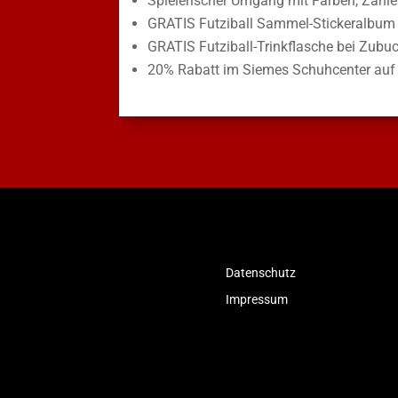
Spielerischer Umgang mit Farben, Zahl
GRATIS Futziball Sammel-Stickeralbum
GRATIS Futziball-Trinkflasche bei Zubuc
20% Rabatt im Siemes Schuhcenter au
Datenschutz
Impressum