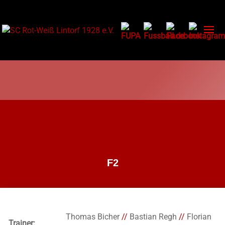
F2
Thomas Bicher
//
Bastian Regh
//
Florian
Trainer: