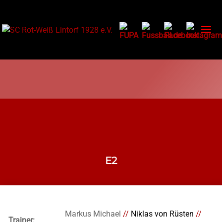
E2
Markus Michael
//
Niklas von Rüsten
//
Trainer: