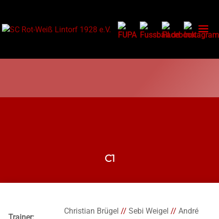
C1
Christian Brügel
//
Sebi Weigel
//
André
Trainer: